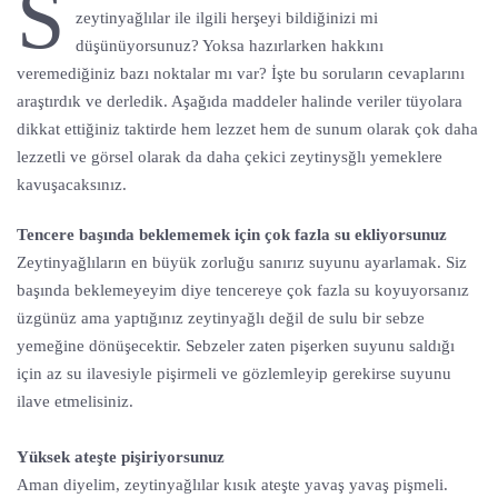
S
zeytinyağlılar ile ilgili herşeyi bildiğinizi mi
düşünüyorsunuz? Yoksa hazırlarken hakkını
veremediğiniz bazı noktalar mı var? İşte bu soruların cevaplarını
araştırdık ve derledik. Aşağıda maddeler halinde veriler tüyolara
dikkat ettiğiniz taktirde hem lezzet hem de sunum olarak çok daha
lezzetli ve görsel olarak da daha çekici zeytinysğlı yemeklere
kavuşacaksınız.
Tencere başında beklememek için çok fazla su ekliyorsunuz
Zeytinyağlıların en büyük zorluğu sanırız suyunu ayarlamak. Siz
başında beklemeyeyim diye tencereye çok fazla su koyuyorsanız
üzgünüz ama yaptığınız zeytinyağlı değil de sulu bir sebze
yemeğine dönüşecektir. Sebzeler zaten pişerken suyunu saldığı
için az su ilavesiyle pişirmeli ve gözlemleyip gerekirse suyunu
ilave etmelisiniz.
Yüksek ateşte pişiriyorsunuz
Aman diyelim, zeytinyağlılar kısık ateşte yavaş yavaş pişmeli.